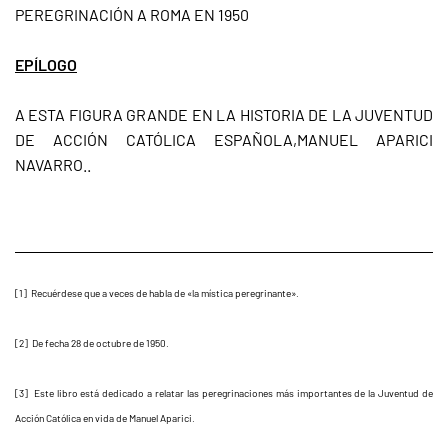
PEREGRINACIÓN A ROMA EN 1950
EPÍLOGO
A ESTA FIGURA GRANDE EN LA HISTORIA DE LA JUVENTUD
DE ACCIÓN CATÓLICA ESPAÑOLA,MANUEL APARICI
NAVARRO..
[1] Recuérdese que a veces de habla de «la mística peregrinante».
[2] De fecha 28 de octubre de 1950.
[3] Este libro está dedicado a relatar las peregrinaciones más importantes de la Juventud de
Acción Católica en vida de Manuel Aparici.