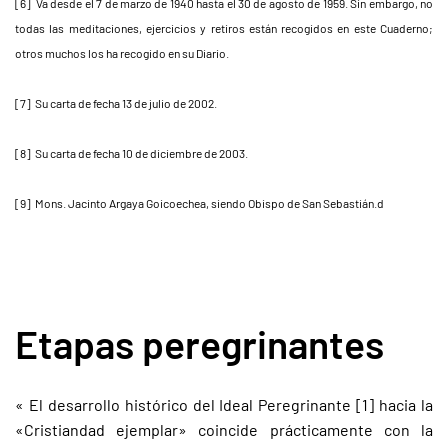
[6] Va desde el 7 de marzo de 1940 hasta el 30 de agosto de 1959. Sin embargo, no
todas las meditaciones, ejercicios y retiros están recogidos en este Cuaderno;
otros muchos los ha recogido en su Diario.
[7] Su carta de fecha 13 de julio de 2002.
[8] Su carta de fecha 10 de diciembre de 2003.
[9] Mons. Jacinto Argaya Goicoechea, siendo Obispo de San Sebastián.d
Etapas peregrinantes
« El desarrollo histórico del Ideal Peregrinante [1] hacia la
«Cristiandad ejemplar» coincide prácticamente con la