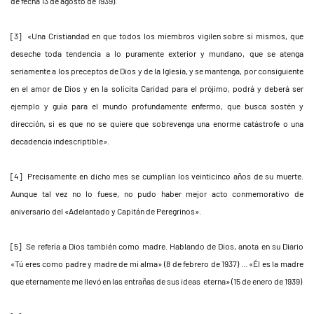
de fecha 13 de agosto de 1939).
[3] «Una Cristiandad en que todos los miembros vigilen sobre sí mismos, que
deseche toda tendencia a lo puramente exterior y mundano, que se atenga
seriamente a los preceptos de Dios y de la Iglesia, y se mantenga, por consiguiente
en el amor de Dios y en la solícita Caridad para el prójimo, podrá y deberá ser
ejemplo y guía para el mundo profundamente enfermo, que busca sostén y
dirección, si es que no se quiere que sobrevenga una enorme catástrofe o una
decadencia indescriptible».
[4] Precisamente en dicho mes se cumplían los veinticinco años de su muerte.
Aunque tal vez no lo fuese, no pudo haber mejor acto conmemorativo de
aniversario del «Adelantado y Capitán de Peregrinos».
[5] Se refería a Dios también como madre. Hablando de Dios, anota en su Diario
«Tú eres como padre y madre de mi alma» (8 de febrero de 1937) ... «Él es la madre
que eternamente me llevó en las entrañas de sus ideas eterna» (15 de enero de 1939)