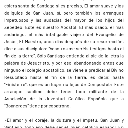
cólera santa de Santiago si es preciso. El amor suave y los
deliquios de San Juan, sí, pero también los arranques
impetuosos y las audacias del mayor de los hijos del
Zebedeo. Este es nuestro Apóstol. El más osado, el más
andariego, el más infatigable viajero del Evangelio de
Jesús. El Maestro, unos días después de su resurrección,
dice a sus discípulos: “Vosotros me seréis testigos hasta el
fin de la tierra”. Sólo Santiago entiende al pie de la letra la
palabra de Jesucristo, y por eso, abandonando antes que
ninguno el colegio apostólico, se viene a predicar al Divino
Resucitado hasta el fin de la tierra, es decir, hasta
“Finisterre”, que es un lugar no lejos de Compostela. Este
arranque sublime debe tener todo militante de la
Asociación de la Juventud Católica Española que a
“Boanerges” tiene por copatrono.
»El amor y el coraje, la dulzura y el ímpetu, San Juan y
Santiago, todo eso debe ser el joven católico español. En