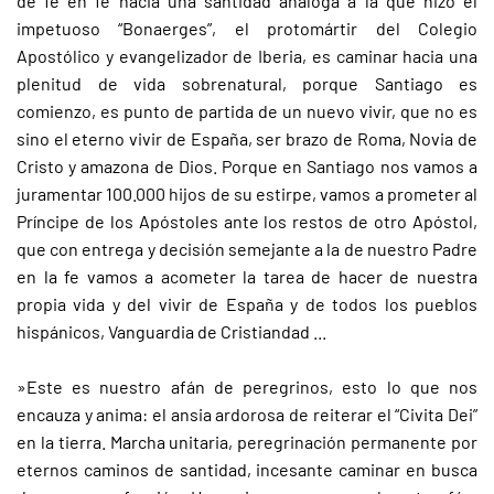
de fe en fe hacia una santidad análoga a la que hizo el
impetuoso “Bonaerges”, el protomártir del Colegio
Apostólico y evangelizador de Iberia, es caminar hacia una
plenitud de vida sobrenatural, porque Santiago es
comienzo, es punto de partida de un nuevo vivir, que no es
sino el eterno vivir de España, ser brazo de Roma, Novia de
Cristo y amazona de Dios. Porque en Santiago nos vamos a
juramentar 100.000 hijos de su estirpe, vamos a prometer al
Príncipe de los Apóstoles ante los restos de otro Apóstol,
que con entrega y decisión semejante a la de nuestro Padre
en la fe vamos a acometer la tarea de hacer de nuestra
propia vida y del vivir de España y de todos los pueblos
hispánicos, Vanguardia de Cristiandad ...
»Este es nuestro afán de peregrinos, esto lo que nos
encauza y anima: el ansia ardorosa de reiterar el “Civita Dei”
en la tierra. Marcha unitaria, peregrinación permanente por
eternos caminos de santidad, incesante caminar en busca