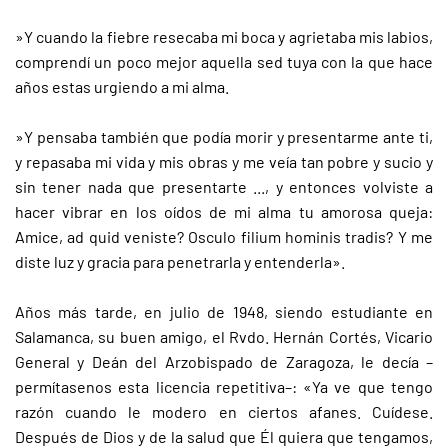
»Y cuando la fiebre resecaba mi boca y agrietaba mis labios,
comprendí un poco mejor aquella sed tuya con la que hace
años estas urgiendo a mi alma.
»Y pensaba también que podía morir y presentarme ante ti,
y repasaba mi vida y mis obras y me veía tan pobre y sucio y
sin tener nada que presentarte ..., y entonces volviste a
hacer vibrar en los oídos de mi alma tu amorosa queja:
Amice, ad quid veniste? Osculo filium hominis tradis? Y me
diste luz y gracia para penetrarla y entenderla».
Años más tarde, en julio de 1948, siendo estudiante en
Salamanca, su buen amigo, el Rvdo. Hernán Cortés, Vicario
General y Deán del Arzobispado de Zaragoza, le decía –
permítasenos esta licencia repetitiva–: «Ya ve que tengo
razón cuando le modero en ciertos afanes. Cuídese.
Después de Dios y de la salud que Él quiera que tengamos,