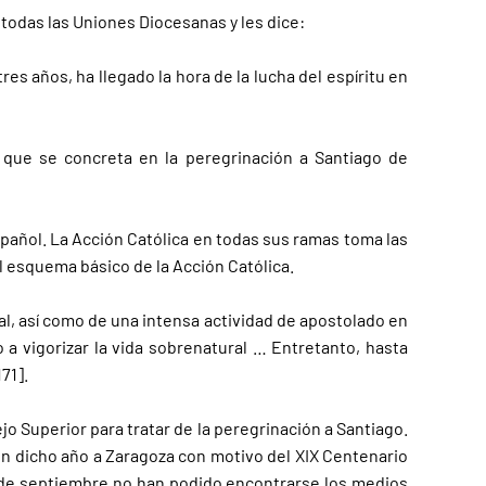
 todas las Uniones Diocesanas y les dice:
s años, ha llegado la hora de la lucha del espíritu en
 que se concreta en la peregrinación a Santiago de
pañol. La Acción Católica en todas sus ramas toma las
l esquema básico de la Acción Católica.
l, así como de una intensa actividad de apostolado en
 a vigorizar la vida sobrenatural … Entretanto, hasta
71].
o Superior para tratar de la peregrinación a Santiago.
en dicho año a Zaragoza con motivo del XIX Centenario
5 de septiembre no han podido encontrarse los medios