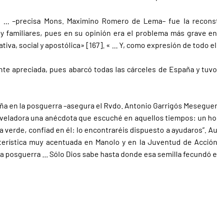
.. –precisa Mons. Maximino Romero de Lema– fue la reconstru
 y familiares, pues en su opinión era el problema más grave e
va, social y apostólica» [167]. « ... Y, como expresión de todo ell
e apreciada, pues abarcó todas las cárceles de España y tuvo 
paña en la posguerra –asegura el Rvdo. Antonio Garrigós Meseg
reveladora una anécdota que escuché en aquellos tiempos: un homb
a verde, confiad en él: lo encontraréis dispuesto a ayudaros”. A
terística muy acentuada en Manolo y en la Juventud de Acción C
posguerra ... Sólo Dios sabe hasta donde esa semilla fecundó el