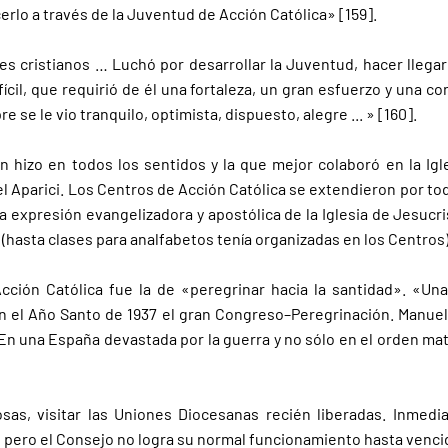
erlo a través de la Juventud de Acción Católica» [159].
es cristianos … Luchó por desarrollar la Juventud, hacer llegar 
ifícil, que requirió de él una fortaleza, un gran esfuerzo y una c
 se le vio tranquilo, optimista, dispuesto, alegre ... » [160].
n hizo en todos los sentidos y la que mejor colaboró en la Ig
el Aparici. Los Centros de Acción Católica se extendieron por tod
a expresión evangelizadora y apostólica de la Iglesia de Jesucri
hasta clases para analfabetos tenía organizadas en los Centros),
cción Católica fue la de «peregrinar hacia la santidad». «Una
en el Año Santo de 1937 el gran Congreso–Peregrinación. Manuel
 En una España devastada por la guerra y no sólo en el orden mate
osas, visitar las Uniones Diocesanas recién liberadas. Inme
pero el Consejo no logra su normal funcionamiento hasta vencid