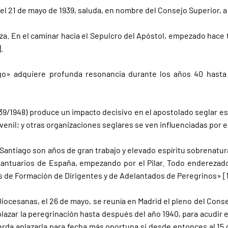
el 21 de mayo de 1939, saluda, en nombre del Consejo Superior, a
a. En el caminar hacia el Sepulcro del Apóstol, empezado hace tre
.
ago» adquiere profunda resonancia durante los años 40 hasta
939/1948) produce un impacto decisivo en el apostolado seglar es
enil; y otras organizaciones seglares se ven influenciadas por e
Santiago son años de gran trabajo y elevado espíritu sobrenatura
santuarios de España, empezando por el Pilar. Todo enderezado
los de Formación de Dirigentes y de Adelantados de Peregrinos» [1
iocesanas, el 26 de mayo, se reunía en Madrid el pleno del Consej
plazar la peregrinación hasta después del año 1940, para acudir 
erda aplazarla para fecha más oportuna si desde entonces al 1