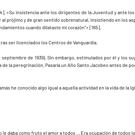
64]. «Su insistencia ante los dirigentes de la Juventud y ante lo
al prójimo y de gran sentido sobrenatural, insistiendo en los as
andamientos cuando dilataste mi corazón”» [165].
tras ser licenciados los Centros de Vanguardia.
de septiembre de 1939). Sin embargo, estimulados por él y los su
a de la peregrinación. Pasaría un Año Santo Jacobeo antes de pode
ás he conocido algo igual a aquella actividad en la vida de la Igl
le daba como fruto el amor a todos ... Era ocupación de todos los