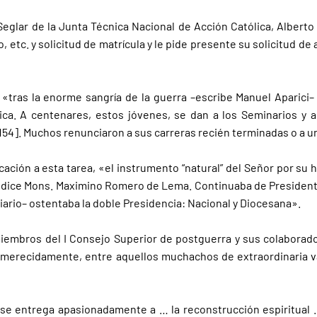
Seglar de la Junta Técnica Nacional de Acción Católica, Alberto 
, etc. y solicitud de matrícula y le pide presente su solicitud 
 «tras la enorme sangría de la guerra –escribe Manuel Aparici
ca. A centenares, estos jóvenes, se dan a los Seminarios y a 
54]. Muchos renunciaron a sus carreras recién terminadas o a un b
ación a esta tarea, «el instrumento “natural” del Señor por su hi
», dice Mons. Maximino Romero de Lema. Continuaba de President
Diario– ostentaba la doble Presidencia: Nacional y Diocesana».
embros del I Consejo Superior de postguerra y sus colaborador
í inmerecidamente, entre aquellos muchachos de extraordinaria v
y «se entrega apasionadamente a … la reconstrucción espiritual