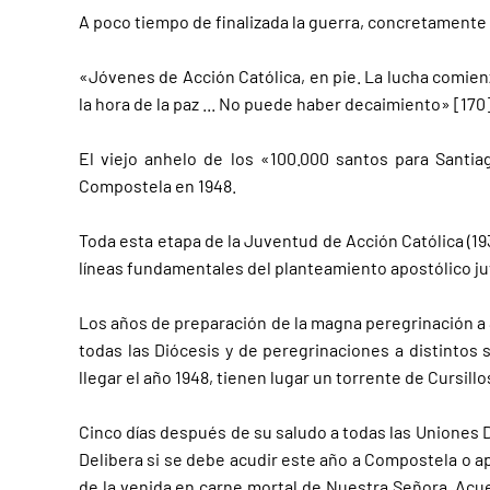
A poco tiempo de finalizada la guerra, concretamente 
«Jóvenes de Acción Católica, en pie. La lucha comienz
la hora de la paz ... No puede haber decaimiento» [170]
El viejo anhelo de los «100.000 santos para Santi
Compostela en 1948.
Toda esta etapa de la Juventud de Acción Católica (1
líneas fundamentales del planteamiento apostólico juv
Los años de preparación de la magna peregrinación a 
todas las Diócesis y de peregrinaciones a distintos 
llegar el año 1948, tienen lugar un torrente de Cursil
Cinco días después de su saludo a todas las Uniones D
Delibera si se debe acudir este año a Compostela o a
de la venida en carne mortal de Nuestra Señora. Acu