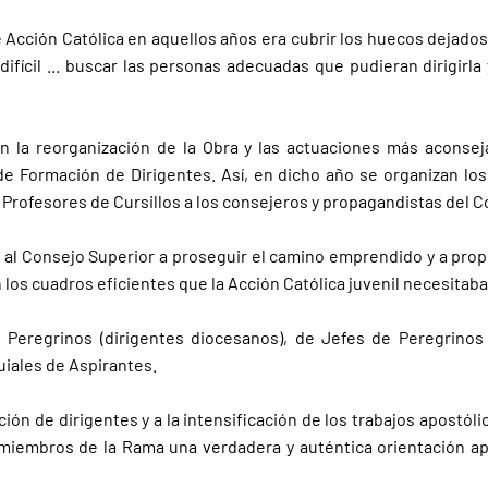
Acción Católica en aquellos años era cubrir los huecos dejados e
 difícil ... buscar las personas adecuadas que pudieran dirigirl
n la reorganización de la Obra y las actuaciones más aconsej
de Formación de Dirigentes. Así, en dicho año se organizan los
Profesores de Cursillos a los consejeros y propagandistas del Co
a al Consejo Superior a proseguir el camino emprendido y a pro
los cuadros eficientes que la Acción Católica juvenil necesitaba 
Peregrinos (dirigentes diocesanos), de Jefes de Peregrinos 
uiales de Aspirantes.
ión de dirigentes y a la intensificación de los trabajos apostóli
 miembros de la Rama una verdadera y auténtica orientación apo