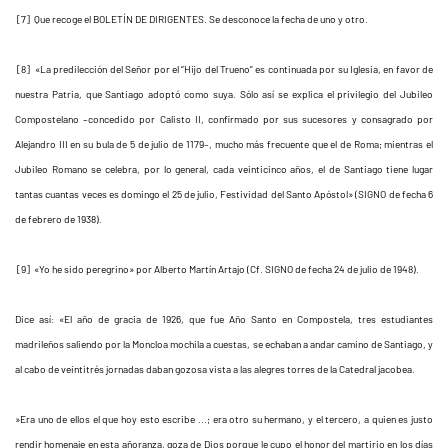
[7] Que recoge el BOLETÍN DE DIRIGENTES. Se desconoce la fecha de uno y otro.
[8] «La predilección del Señor por el “Hijo del Trueno” es continuada por su Iglesia, en favor de
nuestra Patria, que Santiago adoptó como suya. Sólo así se explica el privilegio del Jubileo
Compostelano –concedido por Calisto II, confirmado por sus sucesores y consagrado por
Alejandro III en su bula de 5 de julio de 1179–, mucho más frecuente que el de Roma; mientras el
Jubileo Romano se celebra, por lo general, cada veinticinco años, el de Santiago tiene lugar
tantas cuantas veces es domingo el 25 de julio, Festividad del Santo Apóstol» (SIGNO de fecha 6
de febrero de 1938).
[9] «Yo he sido peregrino» por Alberto Martín Artajo (Cf. SIGNO de fecha 24 de julio de 1948).
Dice así: «El año de gracia de 1926, que fue Año Santo en Compostela, tres estudiantes
madrileños saliendo por la Moncloa mochila a cuestas, se echaban a andar camino de Santiago, y
al cabo de veintitrés jornadas daban gozosa vista a las alegres torres de la Catedral jacobea.
»Era uno de ellos el que hoy esto escribe ...; era otro su hermano, y el tercero, a quien es justo
rendir homenaje en esta añoranza, goza de Dios porque le cupo el honor del martirio en los días