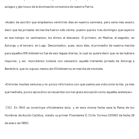
aciagos y gloriosos de la dominación comunista de nuestra Patria.
»Acabo de escribir que empleamos veintitrés días en nuestra caminata, pero sería más exacto
decir que las jornadas de marcha fueron sólo veinte, puesto que los tres domingos que cayeron
en ese tiempo no caminamos; los dimos al descanso. El primero, en Medina; el segundo, en
Astorga, y el tercero, en Lugo. Descontados, pues, esos días, el promedio de nuestra marcha
para aquellos 616 kilómetros fue de seis leguas diarias, lo cual no quiere decir que no las hubiera
mayores; y así, recordamos todavía con cansancio aquella tremenda jornada de Astorga a
Bembibre, que no supuso menos de 45 kilómetros en marcha de montaña.
»Entre las muchas venturas y no pocos infortunios con que cuenta una vida como la mía, ya más
que mediada, pocos episodios se recuerdan con tan grata evocación como aquellas andanzas».
[10] En 1940 se constituye oficialmente ésta, y en esta misma fecha nace la Rama de los
Hombres de Acción Católica, siendo su primer Presidente D. Cirilo Tormos (SIGNO de fecha 28
de enero de 1950).